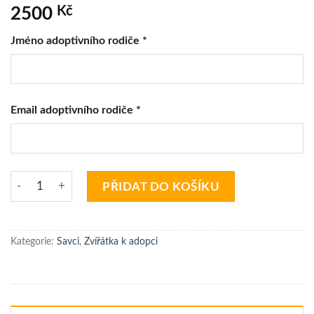
Kč
2500
Jméno adoptivního rodiče
*
Email adoptivního rodiče
*
adopce kocour Asterix množství
PŘIDAT DO KOŠÍKU
Kategorie:
Savci
,
Zvířátka k adopci