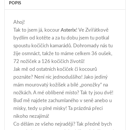
POPIS
Ahoj!
Tak to jsem já, kocour
Asterix
! Ve Zvířátkově
bydlím od kotěte a za tu dobu jsem tu potkal
spoustu kočičích kamarádů. Dohromady nás tu
žije osmnáct, takže to máme celkem 36 oušek,
72 nožiček a 126 kočičích životů!
Jak mě od ostatních kočiček či kocourů
poznáte? Není nic jednoduššího! Jako jediný
mám mourovatý kožíšek a bílé „ponožky“ na
nožkách. A mé oblíbené místo? Tak ty jsou dvě!
Buď mě najdete zachumlaného v seně anebo u
misky, tedy u plné misky! Ta prázdná přeci
nikoho nezajímá!
Co dělám ze všeho nejraději? Tak předně bych