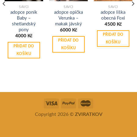
SAVCI
SAVCI
SAVCI
adopce poník
adopce opička
adopce liška
Baby –
Verunka –
obecná Foxi
shetlandský
makak jávský
4500
Kč
pony
6000
Kč
PŘIDAT DO
4000
Kč
PŘIDAT DO
KOŠÍKU
PŘIDAT DO
KOŠÍKU
KOŠÍKU
Copyright 2026 ©
ZVIRATKOV