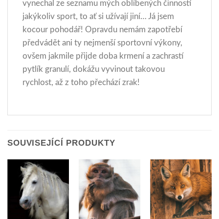
vynechal ze seznamu mých oblíbených činností
jakýkoliv sport, to ať si užívají jiní… Já jsem
kocour pohodář! Opravdu nemám zapotřebí
předvádět ani ty nejmenší sportovní výkony,
ovšem jakmile přijde doba krmení a zachrastí
pytlík granulí, dokážu vyvinout takovou
rychlost, až z toho přechází zrak!
SOUVISEJÍCÍ PRODUKTY