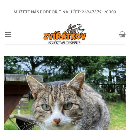
Skip
to
MŮŽETE NÁS PODPOŘIT NA ÚČET: 269473791/0300
content